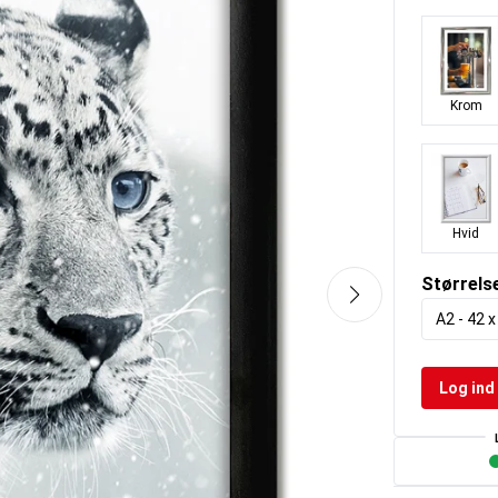
Krom
Hvid
Størrels
A2 - 42 
Log ind 