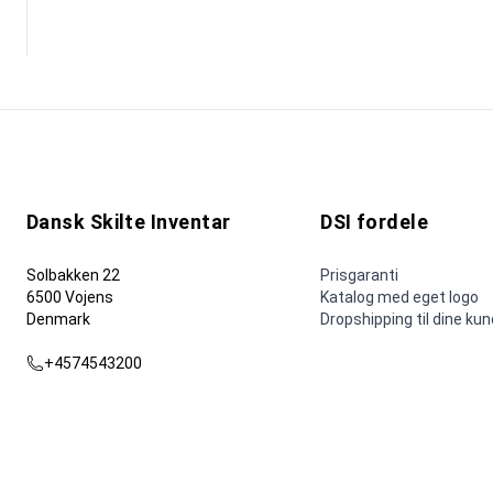
Dansk Skilte Inventar
DSI fordele
Solbakken 22
Prisgaranti
6500 Vojens
Katalog med eget logo
Denmark
Dropshipping til dine ku
+4574543200
dsi@dsi.nu