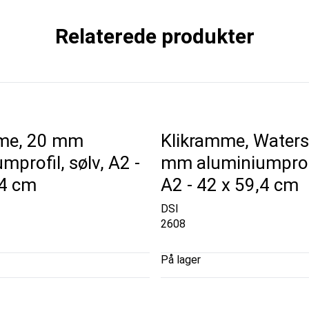
Relaterede produkter
me, 20 mm
Klikramme, Waters
mprofil, sølv, A2 -
mm aluminiumprofil
,4 cm
A2 - 42 x 59,4 cm
DSI
2608
På lager