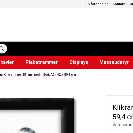
Bliv forhandler
Kontakt
O
tavler
Plakatrammer
Displays
Messeudstyr
katstandere
ervedele
mer
Hundepose dispensere
Lærred til projektor
Snapr
Ud
i
cm
/
Klikramme, 25 mm profil, Sort, A2 - 42 x 59,4 cm
Klikra
59,4 
Varenumm