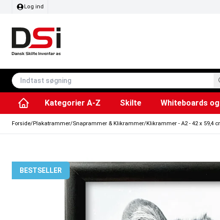
Log ind
Kategorier A-Z
Skilte
Whiteboards og 
Affaldsspande & poser
Whiteboard tavler
Plakater & Print
Plakatholdere og pla
Tilbehør & Res
Sving/vendbare tavler
SEG Stof ram
Info modul tavler
Forside
/
Plakatrammer
/
Snaprammer & Klikrammer
/
Klikrammer - A2 - 42 x 59,4 
BESTSELLER