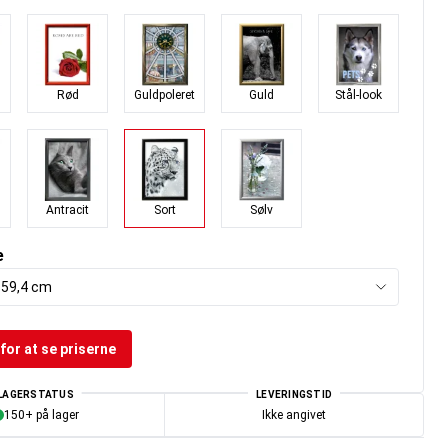
Rød
Guldpoleret
Guld
Stål-look
Antracit
Sort
Sølv
e
x 59,4 cm
for at se priserne
LAGERSTATUS
LEVERINGSTID
150+ på lager
Ikke angivet