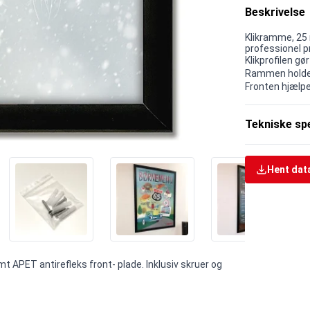
Beskrivelse
Klikramme, 25 
professionel p
Klikprofilen gø
Rammen holder
Fronten hjælpe
Tekniske spe
Hent dat
mt APET antirefleks front- plade. Inklusiv skruer og