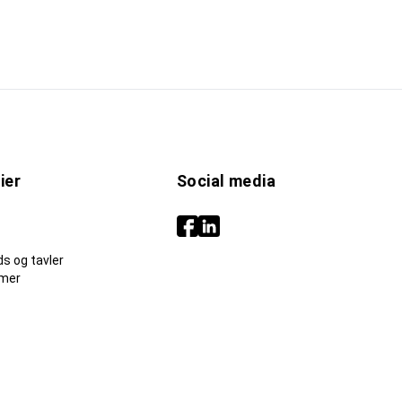
ier
Social media
s og tavler
mer