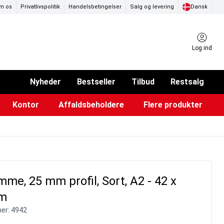
m os
Privatlivspolitik
Handelsbetingelser
Salg og levering
Dansk
Log ind
Nyheder
Bestseller
Tilbud
Restsalg
Kontor
Affaldsbeholdere
Flere produkter
ammer & Klikrammer
endørs askebægre
Pad & TV-standere
Køkkenruller & toiletpapir
Forslagskasser & boxe
Eventtelte & pavillioner
Glastavler & tilbehør
mme, 25 mm profil, Sort, A2 - 42 x
cm
er:
4942