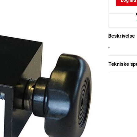
Log ind 
Beskrivelse
-
Tekniske spe