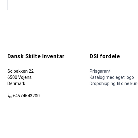
Dansk Skilte Inventar
DSI fordele
Solbakken 22
Prisgaranti
6500 Vojens
Katalog med eget logo
Denmark
Dropshipping til dine ku
+4574543200
dsi@dsi.nu