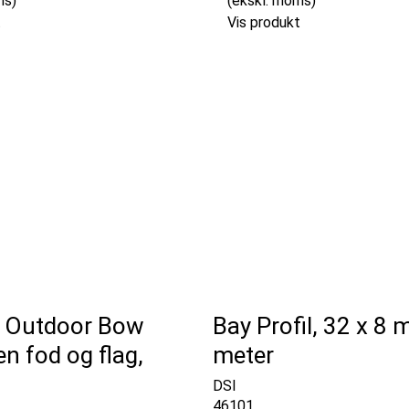
ms)
(ekskl. moms)
t
Vis produkt
il Outdoor Bow
Bay Profil, 32 x 8 
en fod og flag,
meter
DSI
46101