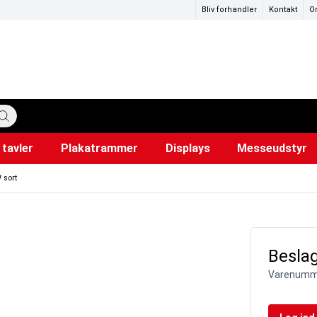
Bliv forhandler
Kontakt
O
tavler
Plakatrammer
Displays
Messeudstyr
katstandere
ervedele
mer
Hundepose dispensere
Lærred til projektor
Snapr
Ud
i
 sort
Beslag
Varenumm