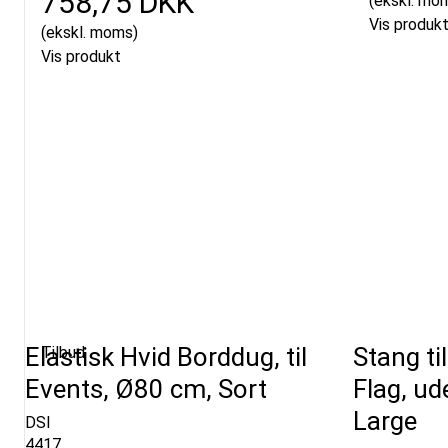
758,75 DKK
(ekskl. mo
Vis produk
(ekskl. moms)
Vis produkt
Elastisk Hvid Borddug, til
Stang t
Tilbud
Events, Ø80 cm, Sort
Flag, ud
Large
DSI
4417