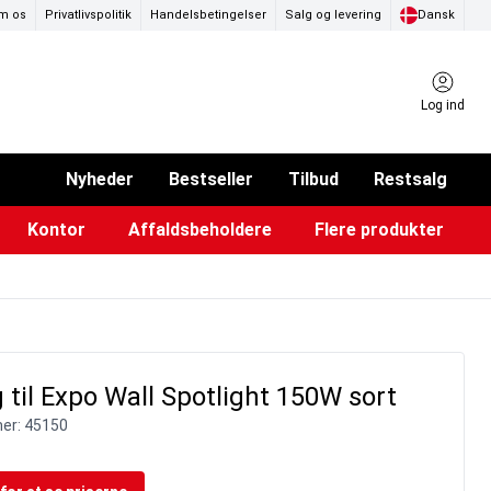
m os
Privatlivspolitik
Handelsbetingelser
Salg og levering
Dansk
Log ind
Nyheder
Bestseller
Tilbud
Restsalg
Kontor
Affaldsbeholdere
Flere produkter
ammer & Klikrammer
endørs askebægre
Pad & TV-standere
Køkkenruller & toiletpapir
Forslagskasser & boxe
Eventtelte & pavillioner
Glastavler & tilbehør
 til Expo Wall Spotlight 150W sort
er:
45150