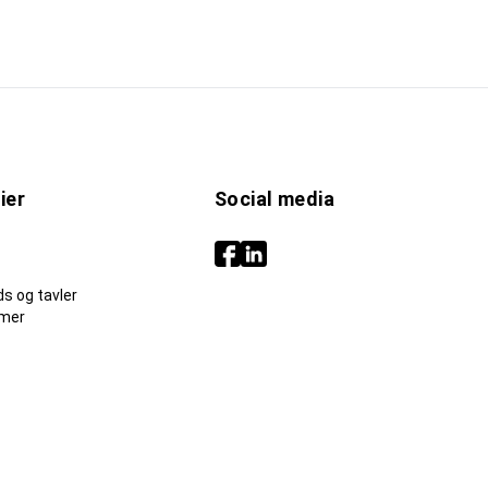
ier
Social media
s og tavler
mer