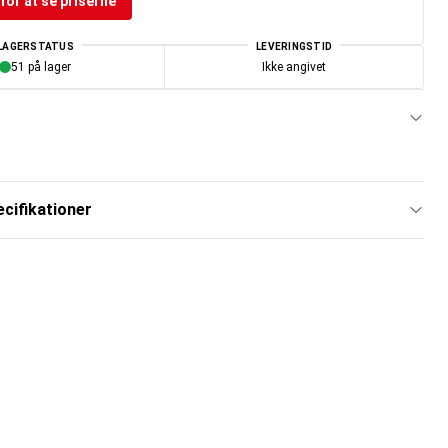
for at se priserne
LAGERSTATUS
LEVERINGSTID
51 på lager
Ikke angivet
cifikationer