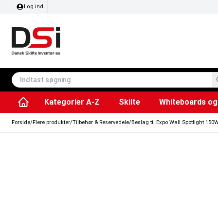
Log ind
Kategorier A-Z
Skilte
Whiteboards og 
Affaldsspande & poser
Whiteboard tavler
Plakater & Print
Plakatholdere og pla
Tilbehør & Res
Sving/vendbare tavler
SEG Stof ram
Info modul tavler
Forside
/
Flere produkter
/
Tilbehør & Reservedele
/
Beslag til Expo Wall Spotlight 150W