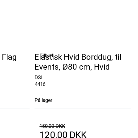
 Flag
Elastisk Hvid Borddug, til
Tilbud
Events, Ø80 cm, Hvid
DSI
4416
På lager
150,00 DKK
120,00 DKK