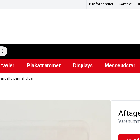
Bliv forhandler
Kontakt
O
tavler
Plakatrammer
Displays
Messeudstyr
katstandere
ervedele
mer
Hundepose dispensere
Lærred til projektor
Snapr
Ud
i
vendelig penneholder
Aftag
Varenumm