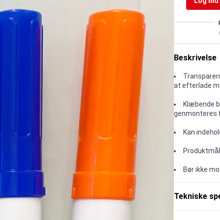
Log ind 
Beskrivelse
Transparent
at efterlade 
Klæbende ba
genmonteres f
Kan indehol
Produktmål:
Bør ikke mo
Tekniske spe