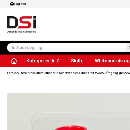
Log ind
Kategorier A-Z
Skilte
Whiteboards og 
Affaldsspande & poser
Whiteboard tavler
Plakater & Print
Plakatholdere og pla
Tilbehør & Res
Sving/vendbare tavler
SEG Stof ram
Info modul tavler
Forside
/
Flere produkter
/
Tilbehør & Reservedele
/
Tilbehør til tavler
/
Aftagelig genan