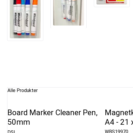
Alle Produkter
Board Marker Cleaner Pen,
Magnetk
50mm
A4 - 21 
WBS19970
DSI