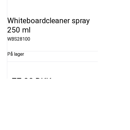
Whiteboardcleaner spray
250 ml
WBS28100
På lager
77,00 DKK
(ekskl. moms)
Vis produkt