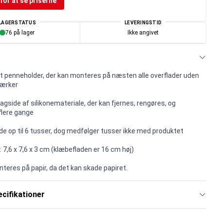
for at se priserne
LAGERSTATUS
LEVERINGSTID
76 på lager
Ikke angivet
 penneholder, der kan monteres på næsten alle overflader uden
mærker
gside af silikonemateriale, der kan fjernes, rengøres, og
lere gange
de op til 6 tusser, dog medfølger tusser ikke med produktet
 7,6 x 7,6 x 3 cm (klæbefladen er 16 cm høj)
nteres på papir, da det kan skade papiret.
cifikationer