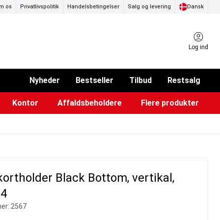
m os
Privatlivspolitik
Handelsbetingelser
Salg og levering
Dansk
Log ind
Nyheder
Bestseller
Tilbud
Restsalg
Kontor
Affaldsbeholdere
Flere produkter
ammer & Klikrammer
endørs askebægre
Pad & TV-standere
Køkkenruller & toiletpapir
Forslagskasser & boxe
Eventtelte & pavillioner
Glastavler & tilbehør
rtholder Black Bottom, vertikal,
A4
er:
2567