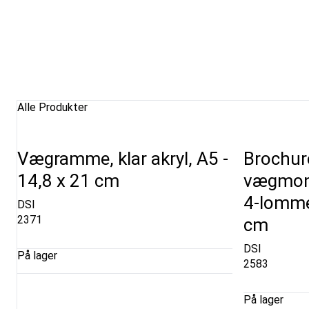
Alle Produkter
Vægramme, klar akryl, A5 -
Brochure
14,8 x 21 cm
vægmonte
4-lommer
DSI
2371
cm
DSI
På lager
2583
På lager