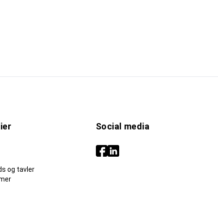
ier
Social media
s og tavler
mer