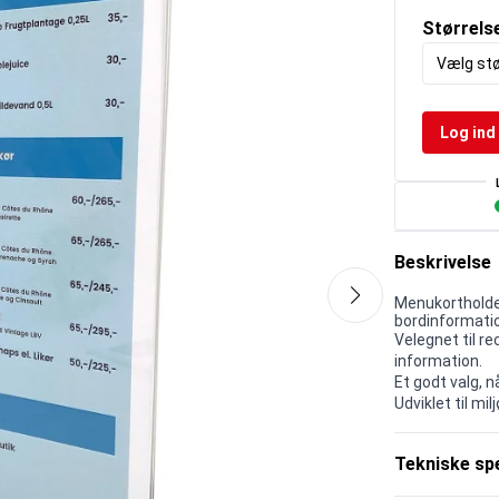
Størrels
Vælg stø
Log ind 
Beskrivelse
Menukortholder
bordinformatio
Velegnet til re
information.
Et godt valg, 
Udviklet til m
Tekniske spe