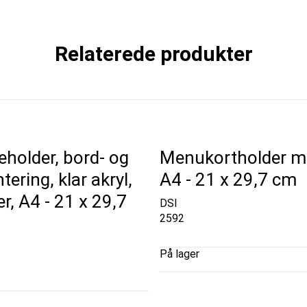
Relaterede produkter
holder, bord- og
Menukortholder m
ring, klar akryl,
A4 - 21 x 29,7 cm
, A4 - 21 x 29,7
DSI
2592
På lager