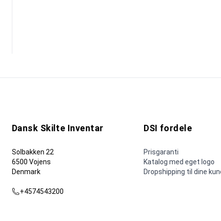
Dansk Skilte Inventar
DSI fordele
Solbakken 22
Prisgaranti
6500 Vojens
Katalog med eget logo
Denmark
Dropshipping til dine ku
+4574543200
dsi@dsi.nu