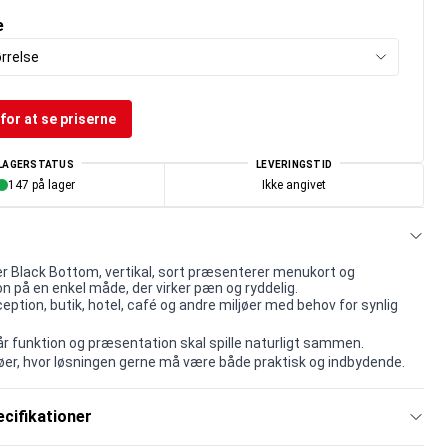
e
rrelse
for at se priserne
LAGERSTATUS
LEVERINGSTID
147 på lager
Ikke angivet
 Black Bottom, vertikal, sort præsenterer menukort og
n på en enkel måde, der virker pæn og ryddelig.
ception, butik, hotel, café og andre miljøer med behov for synlig
når funktion og præsentation skal spille naturligt sammen.
iljøer, hvor løsningen gerne må være både praktisk og indbydende.
cifikationer