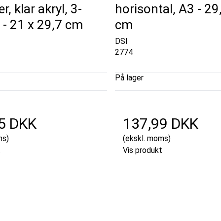
, klar akryl, 3-
horisontal, A3 - 29
 - 21 x 29,7 cm
cm
DSI
2774
På lager
5 DKK
137,99 DKK
ms)
(ekskl. moms)
t
Vis produkt