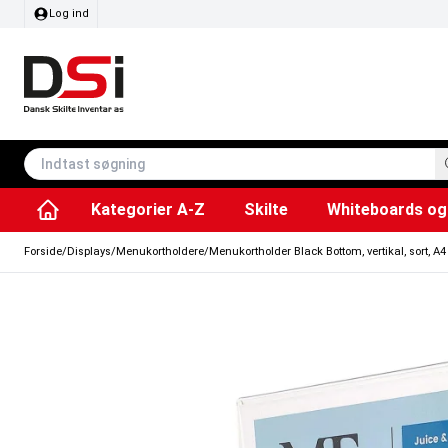
Log ind
Kategorier A-Z
Skilte
Whiteboards og 
Affaldsspande & poser
Whiteboard tavler
Plakater & Print
Plakatholdere og pla
Tilbehør & Res
Sving/vendbare tavler
SEG Stof ram
Info modul tavler
Forside
/
Displays
/
Menukortholdere
/
Menukortholder Black Bottom, vertikal, sort, A4