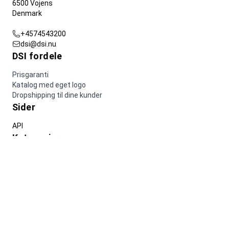
6500 Vojens
Denmark
+4574543200
dsi@dsi.nu
DSI fordele
Prisgaranti
Katalog med eget logo
Dropshipping til dine kunder
Sider
API
Kategorier
Bestseller
Skilte
Whiteboards og tavler
Plakatrammer
Displays
Social media