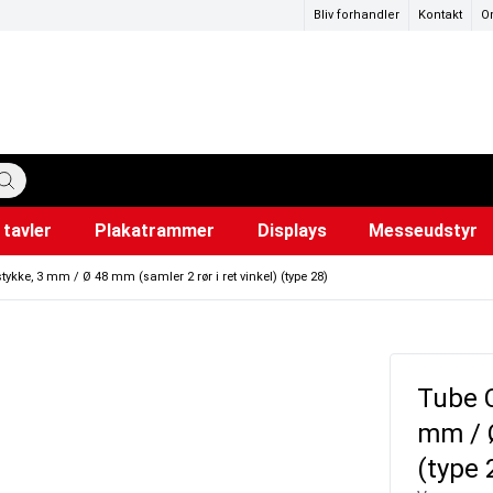
Bliv forhandler
Kontakt
O
tavler
Plakatrammer
Displays
Messeudstyr
katstandere
ervedele
mer
Hundepose dispensere
Lærred til projektor
Snapr
Ud
i
kke, 3 mm / Ø 48 mm (samler 2 rør i ret vinkel) (type 28)
Tube C
mm / Ø
(type 