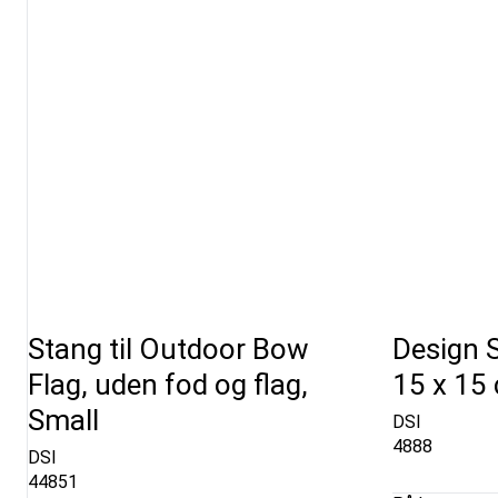
Stang til Outdoor Bow
Design S
Flag, uden fod og flag,
15 x 15 
Small
DSI
4888
DSI
44851