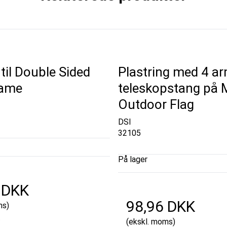
til Double Sided
Plastring med 4 arm
rame
teleskopstang på
Outdoor Flag
DSI
32105
På lager
 DKK
98,96 DKK
ms)
t
(ekskl. moms)