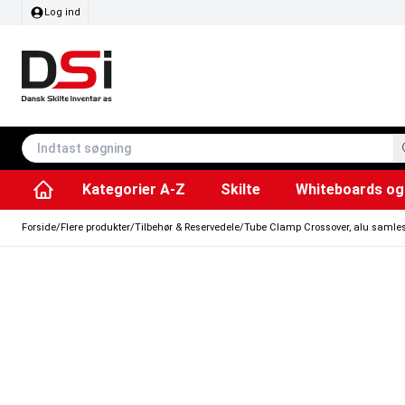
Log ind
Kategorier A-Z
Skilte
Whiteboards og 
Affaldsspande & poser
Whiteboard tavler
Plakater & Print
Plakatholdere og pla
Tilbehør & Res
Sving/vendbare tavler
SEG Stof ram
Info modul tavler
Forside
/
Flere produkter
/
Tilbehør & Reservedele
/
Tube Clamp Crossover, alu samlesty