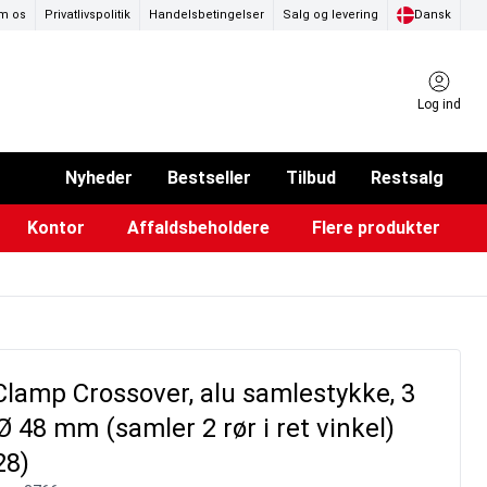
m os
Privatlivspolitik
Handelsbetingelser
Salg og levering
Dansk
Log ind
Nyheder
Bestseller
Tilbud
Restsalg
Kontor
Affaldsbeholdere
Flere produkter
ammer & Klikrammer
endørs askebægre
Pad & TV-standere
Køkkenruller & toiletpapir
Forslagskasser & boxe
Eventtelte & pavillioner
Glastavler & tilbehør
lamp Crossover, alu samlestykke, 3
 48 mm (samler 2 rør i ret vinkel)
28)