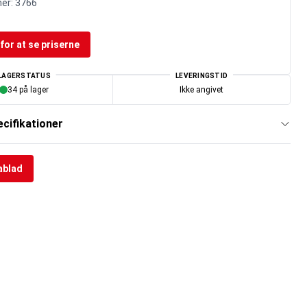
er:
3766
for at se priserne
LAGERSTATUS
LEVERINGSTID
34 på lager
Ikke angivet
cifikationer
ablad