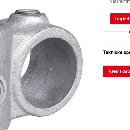
Varenumm
Log ind 
Tekniske spe
Hent dat