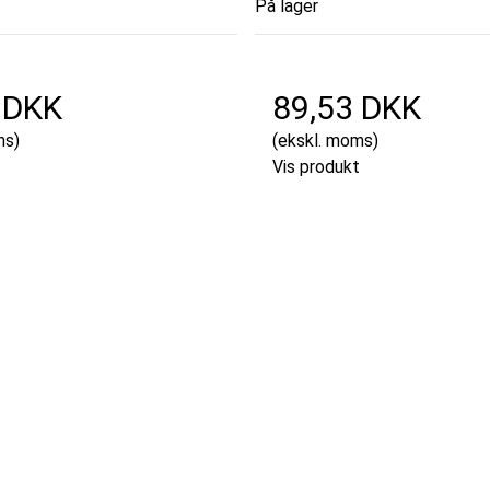
På lager
 DKK
89,53 DKK
ms)
(ekskl. moms)
t
Vis produkt