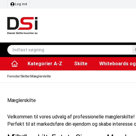
Log ind
Kategorier A-Z
Skilte
Whiteboards og 
Affaldsspande & poser
Whiteboard tavler
Plakater & Print
Plakatholdere og pla
Tilbehør & Res
Sving/vendbare tavler
SEG Stof ram
Info modul tavler
Forside
/
Skilte
/
Mæglerskilte
Mæglerskilte
Velkommen til vores udvalg af professionelle mæglerskilte! 
Perfekt til at markedsføre din ejendom og skabe interesse om