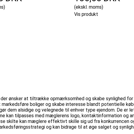
ms)
(ekskl. moms)
Vis produkt
 der ønsker at tiltrække opmærksomhed og skabe synlighed for d
 at markedsføre boliger og skabe interesse blandt potentielle k
ør dem alsidige og velegnede til enhver type ejendom. De er le
 kan tilpasses med mæglerens logo, kontaktinformation og andre
 skilte kan mæglere effektivt skille sig ud fra konkurrencen og 
rkedsføringsstrategi og kan bidrage til at øge salget og synli