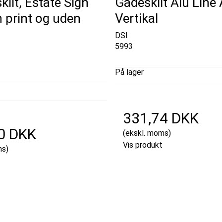
ilt, Estate Sign
Gadeskilt Alu Line 
 print og uden
Vertikal
DSI
5993
På lager
331,74 DKK
0 DKK
(ekskl. moms)
Vis produkt
ms)