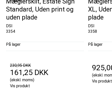
Mæglerskilt, Estate Sign
Mæglersk
Tilbud
Standard, Uden print og
XL, Uden
uden plade
plade
DSI
DSI
3354
3358
På lager
På lager
230,95 DKK
925,0
161,25 DKK
(ekskl. mo
(ekskl. moms)
Vis produkt
Vis produkt