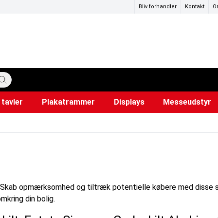
Bliv forhandler
Kontakt
O
tavler
Plakatrammer
Displays
Messeudstyr
katstandere
ervedele
mer
Hundepose dispensere
Lærred til projektor
Snapr
Ud
i
Skab opmærksomhed og tiltræk potentielle købere med disse stil
kring din bolig.