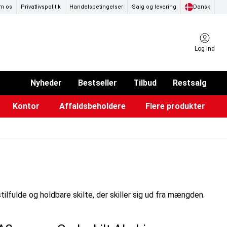
m os
Privatlivspolitik
Handelsbetingelser
Salg og levering
Dansk
Log ind
Nyheder
Bestseller
Tilbud
Restsalg
Kontor
Affaldsbeholdere
Flere produkter
ammer & Klikrammer
endørs askebægre
Pad & TV-standere
Køkkenruller & toiletpapir
Forslagskasser & boxe
Eventtelte & pavillioner
Glastavler & tilbehør
fulde og holdbare skilte, der skiller sig ud fra mængden.