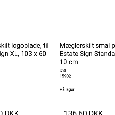
ilt logoplade, til
Mæglerskilt smal pl
ign XL, 103 x 60
Estate Sign Standa
10 cm
DSI
15902
På lager
0 DKK
136,60 DKK