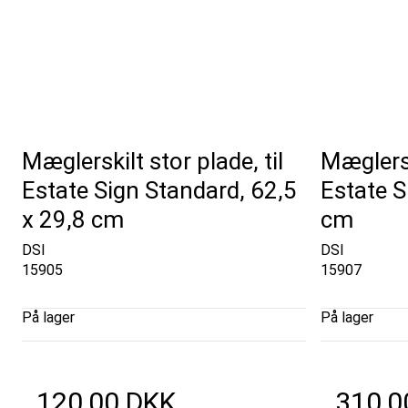
Mæglerskilt stor plade, til
Mæglersk
Estate Sign Standard, 62,5
Estate S
x 29,8 cm
cm
DSI
DSI
15905
15907
På lager
På lager
120,00 DKK
310,0