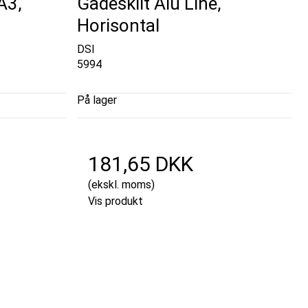
A3,
Gadeskilt Alu Line,
Horisontal
DSI
5994
På lager
181,65 DKK
(ekskl. moms)
Vis produkt