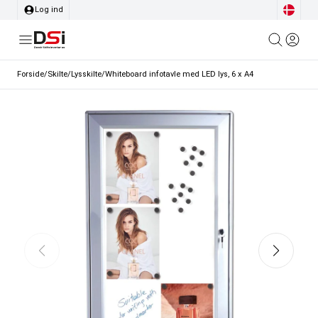
Log ind
Forside
/
Skilte
/
Lysskilte
/
Whiteboard infotavle med LED lys, 6 x A4