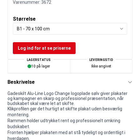
Varenummer:
3672
Størrelse
B1 - 70 x 100 cm
Log ind for at se priserne
LAGERSTATUS
LEVERINGSTID
10 på lager
Ikke angivet
Beskrivelse
Gadeskilt Alu-Line Logo Change logoplade sølv giver plakater
og kampagner en skarp og professionel præsentation, når
budskabet skal være let at skifte.
Klikprofilen gør det hurtigt at skifte plakat uden besværlig
montering.
Rammen holder udtrykket rent og professionelt omkring
budskabet.
Fronten hjælper plakaten med at stå tydeligt og ordentligt i
hverdagen.