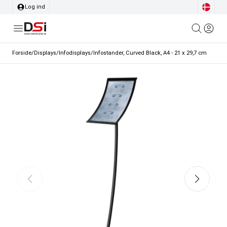
Log ind
Forside
/
Displays
/
Infodisplays
/
Infostander, Curved Black, A4 - 21 x 29,7 cm