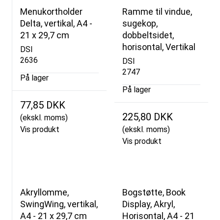
Menukortholder
Ramme til vindue,
Delta, vertikal, A4 -
sugekop,
21 x 29,7 cm
dobbeltsidet,
horisontal, Vertikal
DSI
2636
DSI
2747
På lager
På lager
77,85 DKK
225,80 DKK
(ekskl. moms)
Vis produkt
(ekskl. moms)
Vis produkt
Akryllomme,
Bogstøtte, Book
SwingWing, vertikal,
Display, Akryl,
A4 - 21 x 29,7 cm
Horisontal, A4 - 21