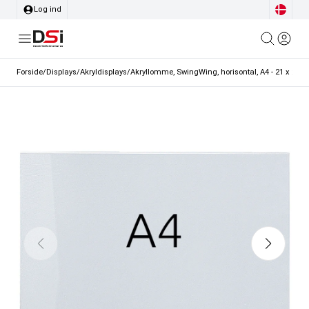
Log ind
Forside
/
Displays
/
Akryldisplays
/
Akryllomme, SwingWing, horisontal, A4 - 21 x 29,7