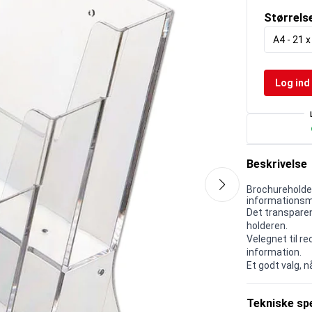
Størrels
A4 - 21 
Log ind 
Beskrivelse
Brochureholder 
informationsma
Det transparen
holderen.
Velegnet til re
information.
Et godt valg, 
Tekniske spe