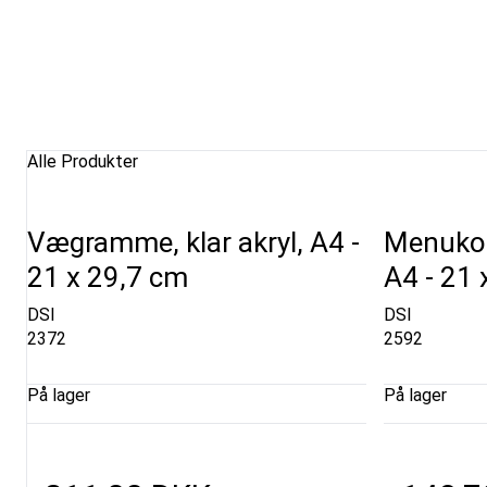
Alle Produkter
Vægramme, klar akryl, A4 -
Menukor
21 x 29,7 cm
A4 - 21 
DSI
DSI
2372
2592
På lager
På lager