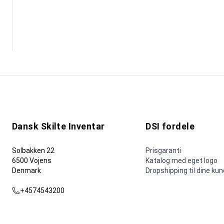
Dansk Skilte Inventar
DSI fordele
Solbakken 22
Prisgaranti
6500 Vojens
Katalog med eget logo
Denmark
Dropshipping til dine ku
+4574543200
dsi@dsi.nu