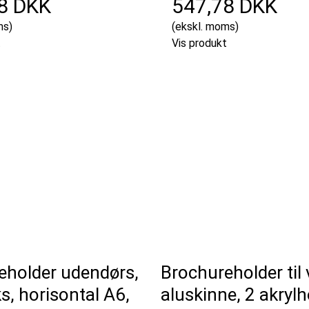
8 DKK
547,78 DKK
ms)
(ekskl. moms)
t
Vis produkt
eholder udendørs,
Brochureholder til
s, horisontal A6,
aluskinne, 2 akrylho