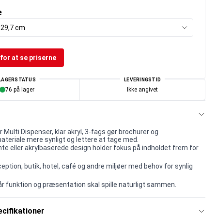
e
x 29,7 cm
for at se priserne
LAGERSTATUS
LEVERINGSTID
76 på lager
Ikke angivet
Multi Dispenser, klar akryl, 3-fags gør brochurer og
teriale mere synligt og lettere at tage med.
te eller akrylbaserede design holder fokus på indholdet frem for
ception, butik, hotel, café og andre miljøer med behov for synlig
når funktion og præsentation skal spille naturligt sammen.
cifikationer