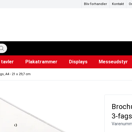
Bliv forhandler
Kontakt
O
tavler
Plakatrammer
Displays
Messeudstyr
katstandere
ervedele
mer
Hundepose dispensere
Lærred til projektor
Snapr
Ud
i
gs, A4 - 21 x 29,7 cm
Brochu
3-fags
Varenumm