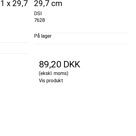
1 x 29,7
29,7 cm
DSI
7628
På lager
89,20 DKK
(ekskl. moms)
Vis produkt