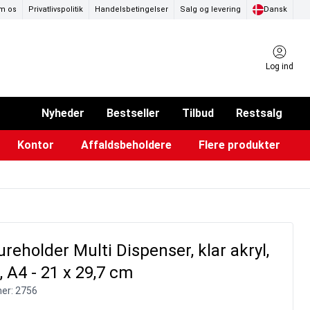
m os
Privatlivspolitik
Handelsbetingelser
Salg og levering
Dansk
Log ind
Nyheder
Bestseller
Tilbud
Restsalg
Kontor
Affaldsbeholdere
Flere produkter
ammer & Klikrammer
endørs askebægre
Pad & TV-standere
Køkkenruller & toiletpapir
Forslagskasser & boxe
Eventtelte & pavillioner
Glastavler & tilbehør
reholder Multi Dispenser, klar akryl,
, A4 - 21 x 29,7 cm
er:
2756