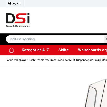
Log ind
Kategorier A-Z
Skilte
Whiteboards og 
Affaldsspande & poser
Whiteboard tavler
Plakater & Print
Plakatholdere og pla
Tilbehør & Res
Sving/vendbare tavler
SEG Stof ram
Info modul tavler
Forside
/
Displays
/
Brochureholdere
/
Brochureholder Multi Dispenser, klar akryl, 3-fa