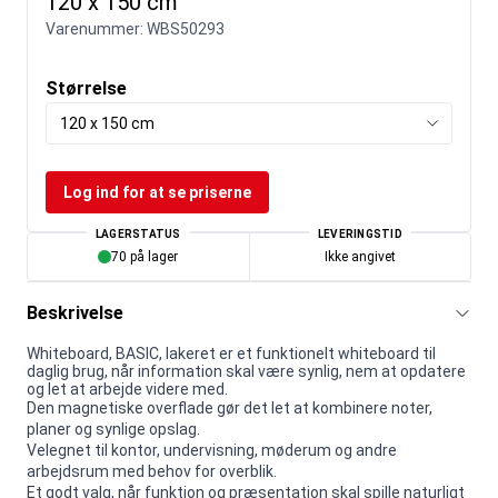
120 x 150 cm
Varenummer:
WBS50293
Størrelse
120 x 150 cm
Log ind for at se priserne
LAGERSTATUS
LEVERINGSTID
70 på lager
Ikke angivet
Beskrivelse
Whiteboard, BASIC, lakeret er et funktionelt whiteboard til
daglig brug, når information skal være synlig, nem at opdatere
og let at arbejde videre med.
Den magnetiske overflade gør det let at kombinere noter,
planer og synlige opslag.
Velegnet til kontor, undervisning, møderum og andre
arbejdsrum med behov for overblik.
Et godt valg, når funktion og præsentation skal spille naturligt