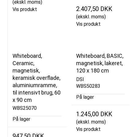
(ekskl. moms)
2.407,50 DKK
Vis produkt
(ekskl. moms)
Vis produkt
Whiteboard,
Whiteboard, BASIC,
Ceramic,
magnetisk, lakeret,
magnetisk,
120 x 180 cm
keramisk overflade,
DSI
aluminiumramme,
WBS50283
til intensivt brug, 60
På lager
x 90 cm
WBS25070
1.245,00 DKK
På lager
(ekskl. moms)
Vis produkt
947,50 DKK