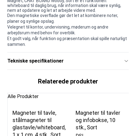
Magnet, CHAT BOARD Woody, Sort er et funktionelt
whiteboard til daglig brug, når information skal være synlig,
nem at opdatere og let at arbejde videre med.
Den magnetiske overflade gør det let at kombinere noter,
planer og synlige opslag.
Velegnet til kontor, undervisning, møderum og andre
arbejdsrum med behov for overblik.
Et godt valg, når funktion og præsentation skal spille naturligt
sammen.
Tekniske specifikationer
Relaterede produkter
Alle Produkter
Magneter til tavle,
Magneter til tavler
stålmagneter til
og infobokse, 10
glastavle/whiteboard,
stk., Sort
1 x 1 cm, 4 stk., Sort
DSI