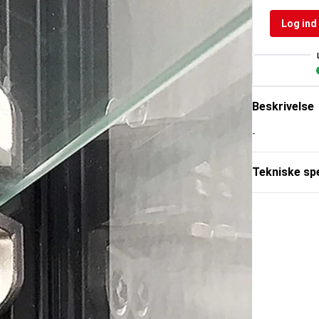
Log ind 
Beskrivelse
-
Tekniske spe