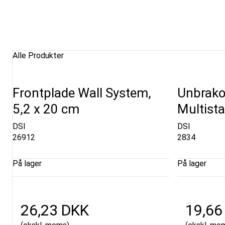
Alle Produkter
Frontplade Wall System,
Unbrako 
5,2 x 20 cm
Multist
DSI
DSI
26912
2834
På lager
På lager
26,23 DKK
19,66