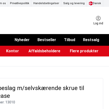
m os
Privatlivspolitik
Handelsbetingelser
Salg og levering
Dansk
Log ind
Nyheder
Bestseller
Tilbud
Restsalg
Kontor
Affaldsbeholdere
Flere produkter
ammer & Klikrammer
endørs askebægre
Pad & TV-standere
Køkkenruller & toiletpapir
Forslagskasser & boxe
Eventtelte & pavillioner
Glastavler & tilbehør
eslag m/selvskærende skrue til
ase
er:
13010