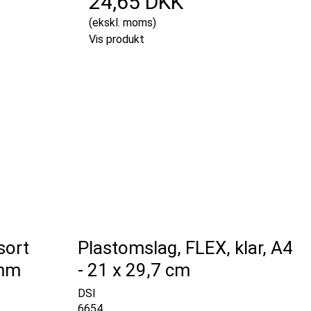
24,65 DKK
(ekskl. moms)
Vis produkt
sort
Plastomslag, FLEX, klar, A4
 mm
- 21 x 29,7 cm
DSI
6654