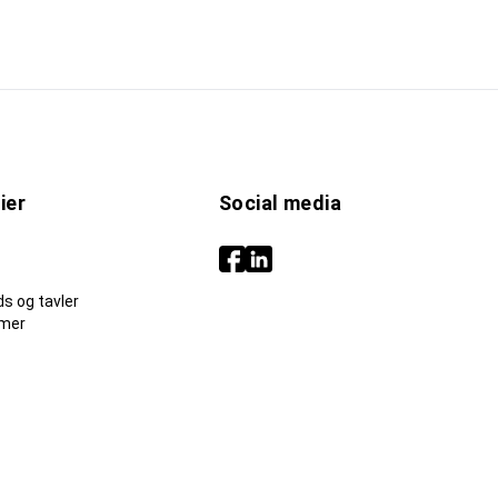
ier
Social media
s og tavler
mer