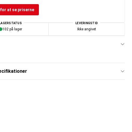
for at se priserne
LAGERSTATUS
LEVERINGSTID
102 på lager
Ikke angivet
cifikationer