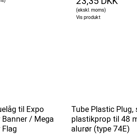
23,35 DKK
ms)
t
(ekskl. moms)
Vis produkt
uelåg til Expo
Tube Plastic Plug, 
 Banner / Mega
plastikprop til 48
 Flag
alurør (type 74E)