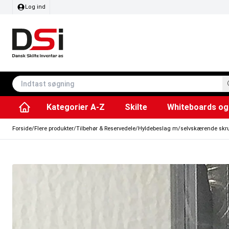
Log ind
Kategorier A-Z
Skilte
Whiteboards og 
Affaldsspande & poser
Whiteboard tavler
Plakater & Print
Plakatholdere og pla
Tilbehør & Res
Sving/vendbare tavler
SEG Stof ram
Info modul tavler
Forside
/
Flere produkter
/
Tilbehør & Reservedele
/
Hyldebeslag m/selvskærende skru