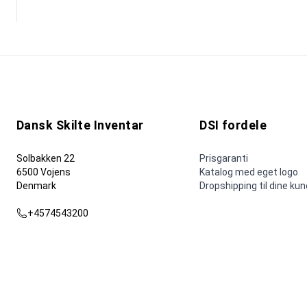
Dansk Skilte Inventar
DSI fordele
Solbakken 22
Prisgaranti
6500 Vojens
Katalog med eget logo
Denmark
Dropshipping til dine ku
+4574543200
dsi@dsi.nu