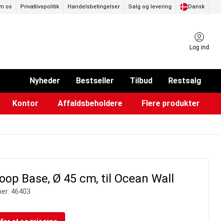
m os
Privatlivspolitik
Handelsbetingelser
Salg og levering
Dansk
Log ind
Nyheder
Bestseller
Tilbud
Restsalg
Kontor
Affaldsbeholdere
Flere produkter
ammer & Klikrammer
endørs askebægre
Pad & TV-standere
Køkkenruller & toiletpapir
Forslagskasser & boxe
Eventtelte & pavillioner
Glastavler & tilbehør
oop Base, Ø 45 cm, til Ocean Wall
er:
46403