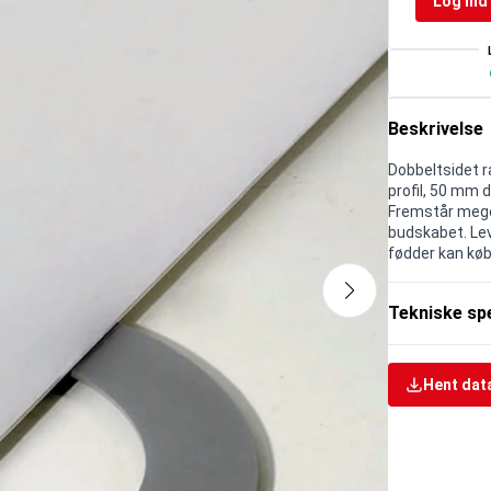
Log ind 
Beskrivelse
Dobbeltsidet r
profil, 50 mm 
Fremstår mege
budskabet. Lev
fødder kan køb
Tekniske spe
Hent dat