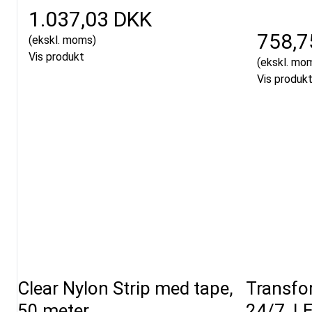
1.037,03 DKK
758,7
(ekskl. moms)
Vis produkt
(ekskl. mo
Vis produk
Clear Nylon Strip med tape,
Transfor
50 meter
24/7, LE