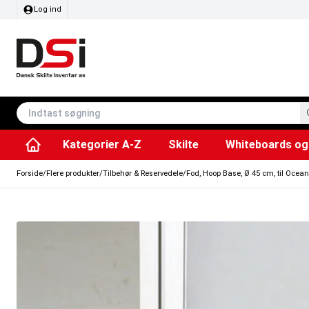
Log ind
Kategorier A-Z
Skilte
Whiteboards og 
Affaldsspande & poser
Whiteboard tavler
Plakater & Print
Plakatholdere og pla
Tilbehør & Res
Sving/vendbare tavler
SEG Stof ram
Info modul tavler
Forside
/
Flere produkter
/
Tilbehør & Reservedele
/
Fod, Hoop Base, Ø 45 cm, til Ocean