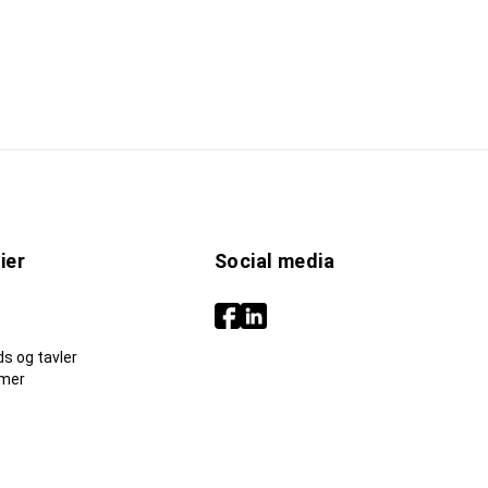
ier
Social media
s og tavler
mer