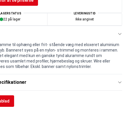
for at se priserne
LAGERSTATUS
LEVERINGSTID
22 på lager
Ikke angivet
amme til ophæng eller frit- stående væg med eloxeret aluminium
dyb. Banneret syes på en nylon- strimmel og monteres i rammen.
t elegant med kun en ganske tynd aluramme rundt om
eres usamlet med profiler, hjørnebeslag og skruer. Wire eller
es som tilbehør. Ekskl. banner samt nylonstrimler.
cifikationer
ablad