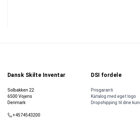
Dansk Skilte Inventar
DSI fordele
Solbakken 22
Prisgaranti
6500 Vojens
Katalog med eget logo
Denmark
Dropshipping til dine ku
+4574543200
dsi@dsi.nu