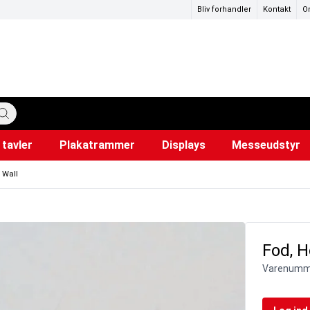
Bliv forhandler
Kontakt
O
tavler
Plakatrammer
Displays
Messeudstyr
katstandere
ervedele
mer
Hundepose dispensere
Lærred til projektor
Snapr
Ud
i
 Wall
Fod, H
Varenumm