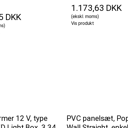
1.173,63 DKK
5 DKK
(ekskl. moms)
Vis produkt
ms)
t
mer 12 V, type
PVC panelsæt, Po
D Light Box, 3,34
Wall Straight, enkel