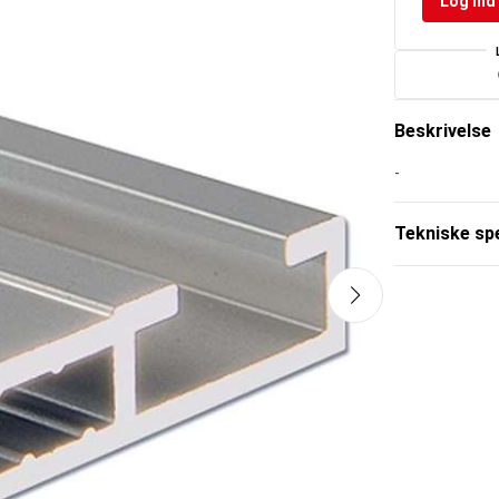
Log ind 
Beskrivelse
-
Tekniske spe