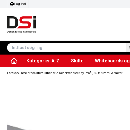
Log ind
Kategorier A-Z
Skilte
Whiteboards og 
Affaldsspande & poser
Whiteboard tavler
Plakater & Print
Plakatholdere og pla
Tilbehør & Res
Sving/vendbare tavler
SEG Stof ram
Info modul tavler
Forside
/
Flere produkter
/
Tilbehør & Reservedele
/
Bay Profil, 32 x 8 mm, 3 meter