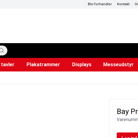
Bliv forhandler
Kontakt
O
tavler
Plakatrammer
Displays
Messeudstyr
katstandere
ervedele
mer
Hundepose dispensere
Lærred til projektor
Snapr
Ud
i
Bay Pr
Varenumm