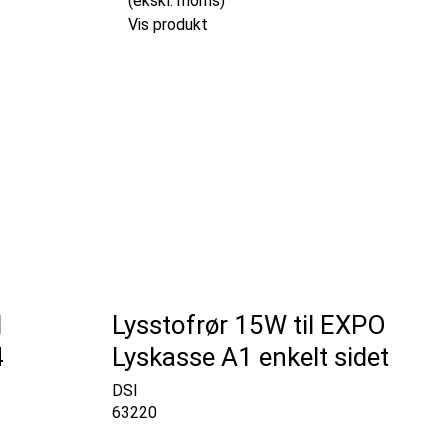
(ekskl. moms)
Vis produkt
l
Lysstofrør 15W til EXPO
4
Lyskasse A1 enkelt sidet
DSI
63220