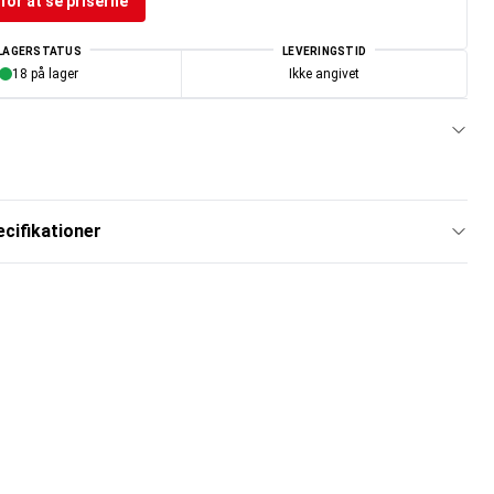
for at se priserne
LAGERSTATUS
LEVERINGSTID
18 på lager
Ikke angivet
cifikationer