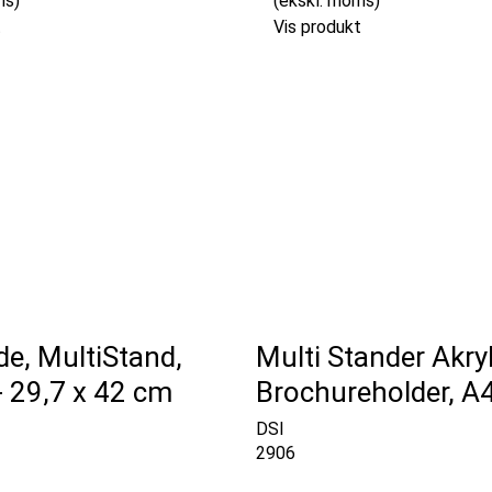
ms)
(ekskl. moms)
t
Vis produkt
de, MultiStand,
Multi Stander Akry
 - 29,7 x 42 cm
Brochureholder, A
DSI
2906