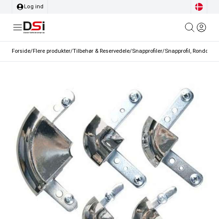
Log ind
Forside
/
Flere produkter
/
Tilbehør & Reservedele
/
Snapprofiler
/
Snapprofil, Rondo sam