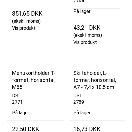
2744
På lager
851,65 DKK
(ekskl. moms)
43,21 DKK
Vis produkt
(ekskl. moms)
Vis produkt
Menukortholder T-
Skilteholder, L-
formet, horisontal,
formet horisontal,
M65
A7 - 7,4 x 10,5 cm
DSI
DSI
2771
2789
På lager
På lager
22,50 DKK
16,73 DKK