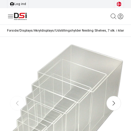
Log ind
Forside
/
Displays
/
Akryldisplays
/
Udstillingshylder Nesting Shelves, 7 stk. i klar akry