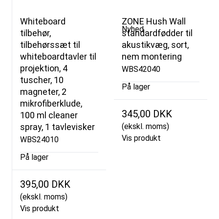
Whiteboard
ZONE Hush Wall
Nyhed
tilbehør,
standardfødder til
tilbehørssæt til
akustikvæg, sort,
whiteboardtavler til
nem montering
projektion, 4
WBS42040
tuscher, 10
På lager
magneter, 2
mikrofiberklude,
345,00 DKK
100 ml cleaner
spray, 1 tavlevisker
(ekskl. moms)
Vis produkt
WBS24010
På lager
395,00 DKK
(ekskl. moms)
Vis produkt