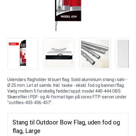
Udendørs flagholder til buet flag. Solid aluminium stang i sølv -
Ø 25 mm. Let at samle. Inkl. taske - ekskl. fod og banner/flag.
Vælg mellem 5 forskellig fødder/spyd: model 440-444.OBS:
Skærefiler i PDF- og AI-format liger på vores FTP-server under
"cutfiles-435-436-437".
Stang til Outdoor Bow Flag, uden fod og
flag, Large