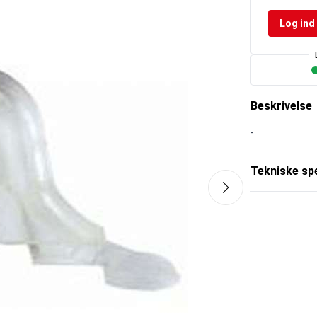
Log ind 
Beskrivelse
-
Tekniske spe