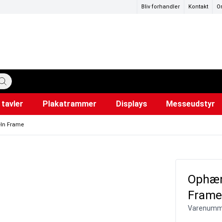
Bliv forhandler
Kontakt
O
tavler
Plakatrammer
Displays
Messeudstyr
katstandere
ervedele
mer
Hundepose dispensere
Lærred til projektor
Snapr
Ud
i
-In Frame
Ophæng
Frame
Varenumm