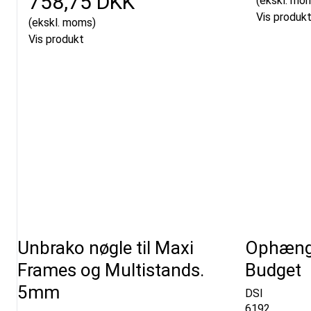
758,75 DKK
(ekskl. mo
Vis produk
(ekskl. moms)
Vis produkt
Unbrako nøgle til Maxi
Ophæng 
Frames og Multistands.
Budget
5mm
DSI
6192