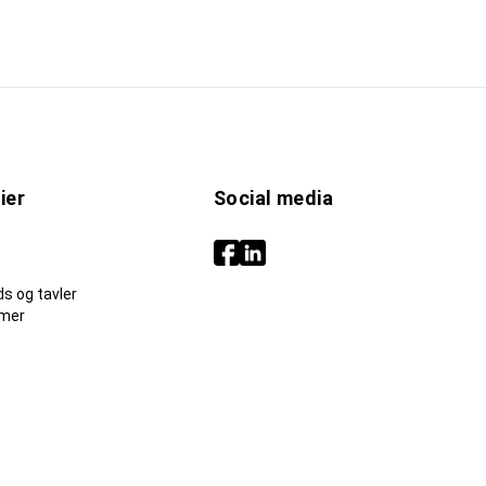
ier
Social media
s og tavler
mer