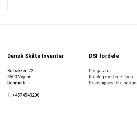
Dansk Skilte Inventar
DSI fordele
Solbakken 22
Prisgaranti
6500 Vojens
Katalog med eget logo
Denmark
Dropshipping til dine ku
+4574543200
dsi@dsi.nu