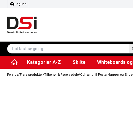
Log ind
Kategorier A-Z
Skilte
Whiteboards og 
Affaldsspande & poser
Whiteboard tavler
Plakater & Print
Plakatholdere og pla
Tilbehør & Res
Sving/vendbare tavler
SEG Stof ram
Info modul tavler
Forside
/
Flere produkter
/
Tilbehør & Reservedele
/
Ophæng til PosterHanger og Slide