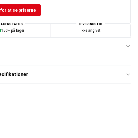
for at se priserne
LAGERSTATUS
LEVERINGSTID
150+ på lager
Ikke angivet
cifikationer