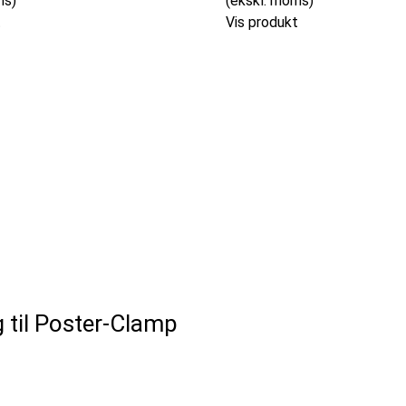
ms)
(ekskl. moms)
t
Vis produkt
til Poster-Clamp