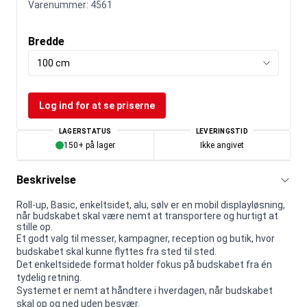
Varenummer:
4561
Bredde
100 cm
Log ind for at se priserne
LAGERSTATUS
LEVERINGSTID
150+ på lager
Ikke angivet
Beskrivelse
Roll-up, Basic, enkeltsidet, alu, sølv er en mobil displayløsning,
når budskabet skal være nemt at transportere og hurtigt at
stille op.
Et godt valg til messer, kampagner, reception og butik, hvor
budskabet skal kunne flyttes fra sted til sted.
Det enkeltsidede format holder fokus på budskabet fra én
tydelig retning.
Systemet er nemt at håndtere i hverdagen, når budskabet
skal op og ned uden besvær.