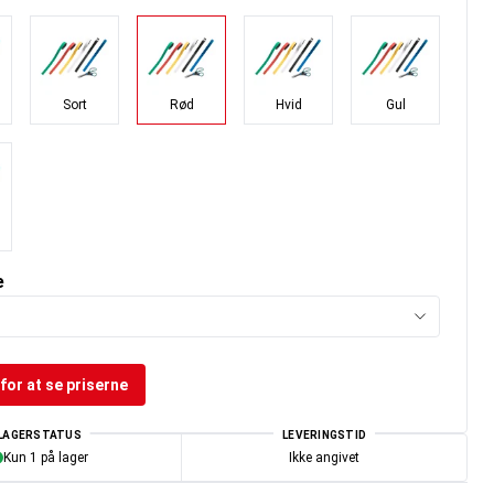
Sort
Rød
Hvid
Gul
e
for at se priserne
LAGERSTATUS
LEVERINGSTID
Kun 1 på lager
Ikke angivet