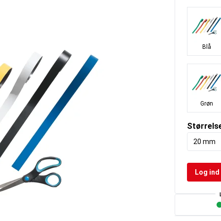
Blå
Grøn
Størrels
20 mm
Log ind 