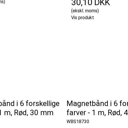
30,10 DKK
ms)
t
(ekskl. moms)
Vis produkt
nd i 6 forskellige
Magnetbånd i 6 for
 1 m, Rød, 30 mm
farver - 1 m, Rød,
WBS18730