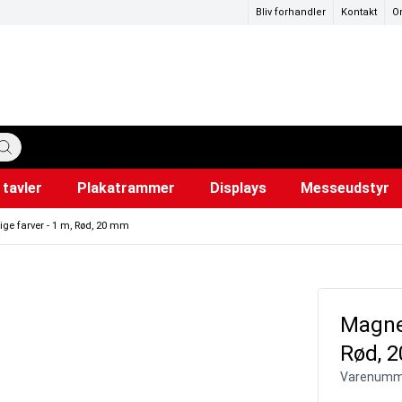
Bliv forhandler
Kontakt
O
tavler
Plakatrammer
Displays
Messeudstyr
katstandere
ervedele
mer
Hundepose dispensere
Lærred til projektor
Snapr
Ud
i
ige farver - 1 m, Rød, 20 mm
Magnet
Rød, 
Varenumm