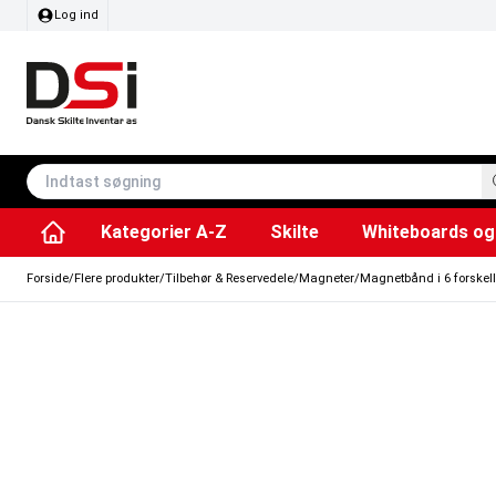
Log ind
Kategorier A-Z
Skilte
Whiteboards og 
Affaldsspande & poser
Whiteboard tavler
Plakater & Print
Plakatholdere og pla
Tilbehør & Res
Sving/vendbare tavler
SEG Stof ram
Info modul tavler
Forside
/
Flere produkter
/
Tilbehør & Reservedele
/
Magneter
/
Magnetbånd i 6 forskell