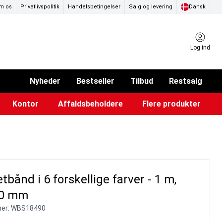
m os
Privatlivspolitik
Handelsbetingelser
Salg og levering
Dansk
Log ind
Nyheder
Bestseller
Tilbud
Restsalg
Kontor
Affaldsbeholdere
Flere produkter
ammer & Klikrammer
endørs askebægre
Pad & TV-standere
Køkkenruller & toiletpapir
Forslagskasser & boxe
Eventtelte & pavillioner
Glastavler & tilbehør
bånd i 6 forskellige farver - 1 m,
20 mm
er:
WBS18490