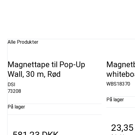
Alle Produkter
Magnettape til Pop-Up
Magnetb
Wall, 30 m, Rød
whitebo
WBS18370
DSI
73208
På lager
På lager
23,35
581,23 DKK