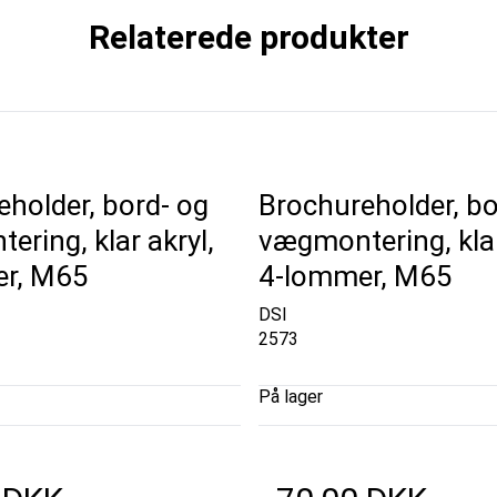
Relaterede produkter
holder, bord- og
Brochureholder, bo
ring, klar akryl,
vægmontering, klar
r, M65
4-lommer, M65
DSI
2573
På lager