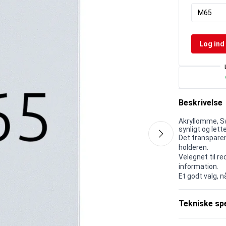
M65
Log ind 
Beskrivelse
Akryllomme, Sw
synligt og lett
Det transparen
holderen.
Velegnet til re
information.
Et godt valg, 
Tekniske spe