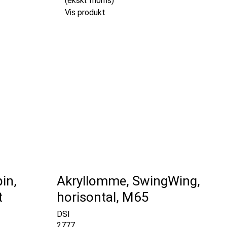
(ekskl. moms)
Vis produkt
in,
Akryllomme, SwingWing,
t
horisontal, M65
DSI
2777