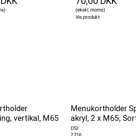
 DKK
70,00 DKK
ms)
(ekskl. moms)
t
Vis produkt
tholder
Menukortholder Sp
ng, vertikal, M65
akryl, 2 x M65, Sor
DSI
2716