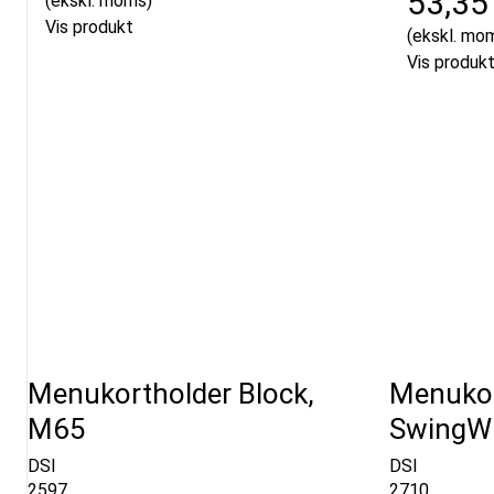
53,35
(ekskl. moms)
Vis produkt
(ekskl. mo
Vis produk
Menukortholder Block,
Menukor
M65
SwingWi
DSI
DSI
2597
2710