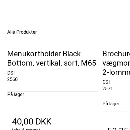
Alle Produkter
Menukortholder Black
Brochure
Bottom, vertikal, sort, M65
vægmonte
2-lomme
DSI
2560
DSI
2571
På lager
På lager
40,00 DKK