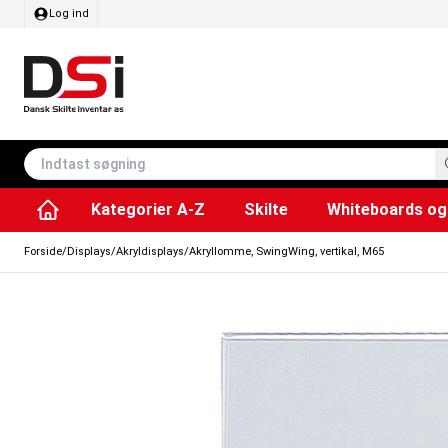
Log ind
Kategorier A-Z
Skilte
Whiteboards og 
Affaldsspande & poser
Whiteboard tavler
Plakater & Print
Plakatholdere og pla
Tilbehør & Res
Sving/vendbare tavler
SEG Stof ram
Info modul tavler
Forside
/
Displays
/
Akryldisplays
/
Akryllomme, SwingWing, vertikal, M65