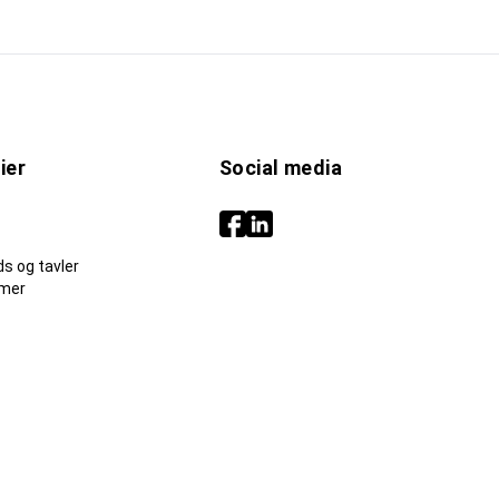
ier
Social media
s og tavler
mer