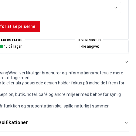
for at se priserne
LAGERSTATUS
LEVERINGSTID
40 på lager
Ikke angivet
ingWing, vertikal gør brochurer og informationsmateriale mere
ere at tage med.
te eller akrylbaserede design holder fokus på indholdet frem for
ception, butik, hotel, café og andre miljøer med behov for synlig
når funktion og præsentation skal spille naturligt sammen.
cifikationer