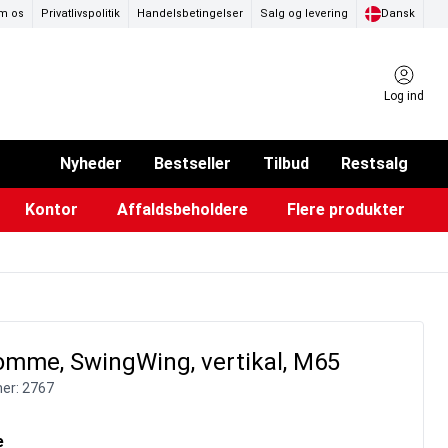
m os
Privatlivspolitik
Handelsbetingelser
Salg og levering
Dansk
Log ind
Nyheder
Bestseller
Tilbud
Restsalg
Kontor
Affaldsbeholdere
Flere produkter
ammer & Klikrammer
endørs askebægre
Pad & TV-standere
Køkkenruller & toiletpapir
Forslagskasser & boxe
Eventtelte & pavillioner
Glastavler & tilbehør
omme, SwingWing, vertikal, M65
er:
2767
e