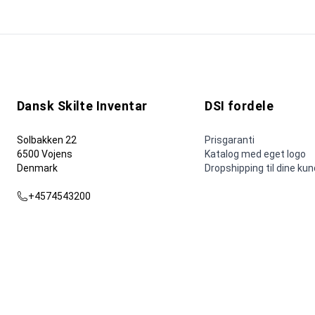
Dansk Skilte Inventar
DSI fordele
Solbakken 22
Prisgaranti
6500 Vojens
Katalog med eget logo
Denmark
Dropshipping til dine ku
+4574543200
dsi@dsi.nu
© 2026 Dansk Skilte Inventar AS.