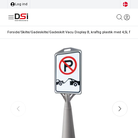
Log ind
Forside
/
Skilte
/
Gadeskilte
/
Gadeskilt Vacu Display B, kraftig plastik med 4,5L fod, 